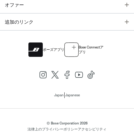
T
オファー
T
追加のリンク
Bose Connectア
ボーズアプリ
プリ
|
Japan
Japanese
© Bose Corporation 2026
法律上の
プライバシーポリシー
アクセシビリティ