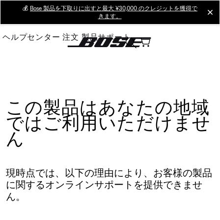
Skip
💰
Bose 製品を下取りに出すと最大 ¥30,000 のクレジットを獲得で
cl
きます。
to
Main
ヘルプセンター
注文
製品サポート
この製品はあなたの地域
ではご利用いただけませ
ん
現時点では、以下の理由により、お客様の製品
に関するオンラインサポートを提供できませ
ん。