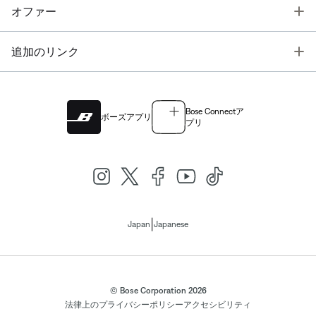
T
オファー
T
追加のリンク
Bose Connectア
ボーズアプリ
プリ
|
Japan
Japanese
© Bose Corporation 2026
法律上の
プライバシーポリシー
アクセシビリティ