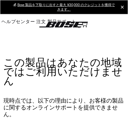
Skip
💰
Bose 製品を下取りに出すと最大 ¥30,000 のクレジットを獲得で
cl
きます。
to
Main
ヘルプセンター
注文
製品サポート
この製品はあなたの地域
ではご利用いただけませ
ん
現時点では、以下の理由により、お客様の製品
に関するオンラインサポートを提供できませ
ん。