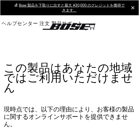
Skip
💰
Bose 製品を下取りに出すと最大 ¥30,000 のクレジットを獲得で
cl
きます。
to
Main
ヘルプセンター
注文
製品サポート
この製品はあなたの地域
ではご利用いただけませ
ん
現時点では、以下の理由により、お客様の製品
に関するオンラインサポートを提供できませ
ん。