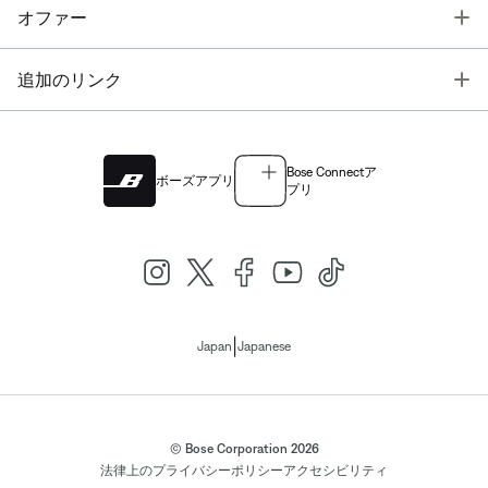
T
オファー
T
追加のリンク
Bose Connectア
ボーズアプリ
プリ
|
Japan
Japanese
© Bose Corporation 2026
法律上の
プライバシーポリシー
アクセシビリティ