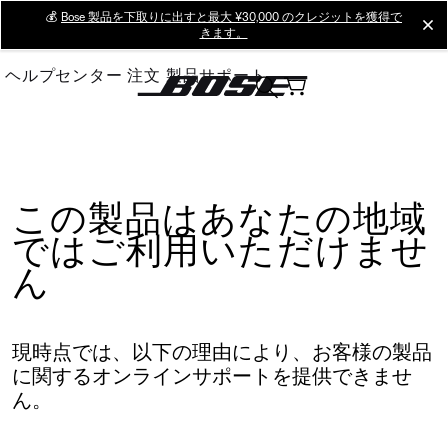
Skip
💰
Bose 製品を下取りに出すと最大 ¥30,000 のクレジットを獲得で
cl
きます。
to
Main
ヘルプセンター
注文
製品サポート
この製品はあなたの地域
ではご利用いただけませ
ん
現時点では、以下の理由により、お客様の製品
に関するオンラインサポートを提供できませ
ん。