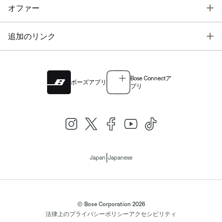
T
オファー
T
追加のリンク
Bose Connectア
ボーズアプリ
プリ
|
Japan
Japanese
© Bose Corporation 2026
法律上の
プライバシーポリシー
アクセシビリティ