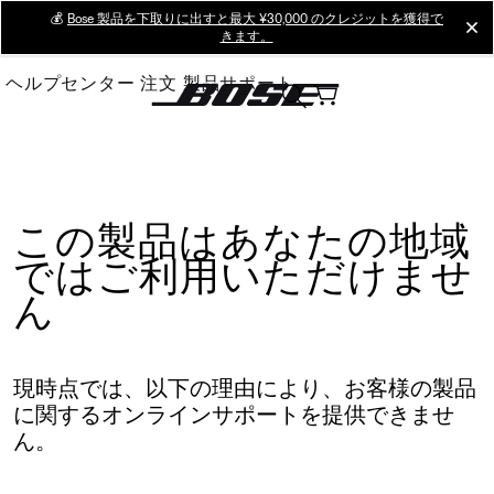
Skip
💰
Bose 製品を下取りに出すと最大 ¥30,000 のクレジットを獲得で
cl
きます。
to
Main
ヘルプセンター
注文
製品サポート
この製品はあなたの地域
ではご利用いただけませ
ん
現時点では、以下の理由により、お客様の製品
に関するオンラインサポートを提供できませ
ん。