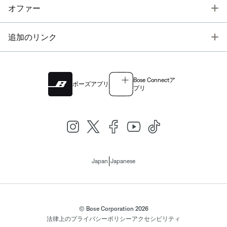
T
オファー
T
追加のリンク
Bose Connectア
ボーズアプリ
プリ
|
Japan
Japanese
© Bose Corporation 2026
法律上の
プライバシーポリシー
アクセシビリティ