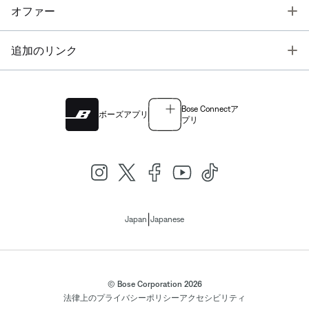
T
オファー
T
追加のリンク
Bose Connectア
ボーズアプリ
プリ
|
Japan
Japanese
© Bose Corporation 2026
法律上の
プライバシーポリシー
アクセシビリティ