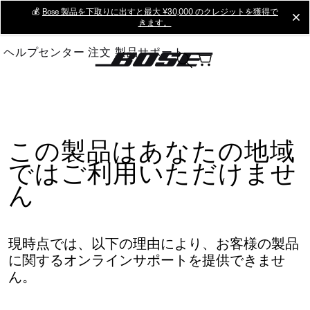
Skip
💰
Bose 製品を下取りに出すと最大 ¥30,000 のクレジットを獲得で
cl
きます。
to
Main
ヘルプセンター
注文
製品サポート
この製品はあなたの地域
ではご利用いただけませ
ん
現時点では、以下の理由により、お客様の製品
に関するオンラインサポートを提供できませ
ん。