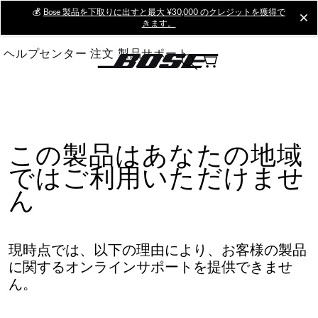
Skip
💰
Bose 製品を下取りに出すと最大 ¥30,000 のクレジットを獲得で
cl
きます。
to
Main
ヘルプセンター
注文
製品サポート
この製品はあなたの地域
ではご利用いただけませ
ん
現時点では、以下の理由により、お客様の製品
に関するオンラインサポートを提供できませ
ん。