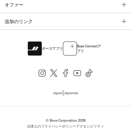
T
オファー
T
追加のリンク
Bose Connectア
ボーズアプリ
プリ
|
Japan
Japanese
© Bose Corporation 2026
法律上の
プライバシーポリシー
アクセシビリティ