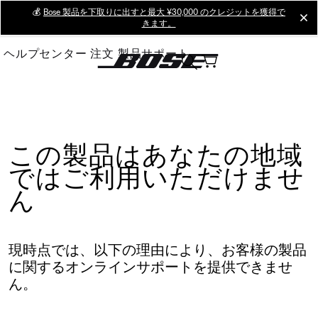
Skip
💰
Bose 製品を下取りに出すと最大 ¥30,000 のクレジットを獲得で
cl
きます。
to
Main
ヘルプセンター
注文
製品サポート
この製品はあなたの地域
ではご利用いただけませ
ん
現時点では、以下の理由により、お客様の製品
に関するオンラインサポートを提供できませ
ん。