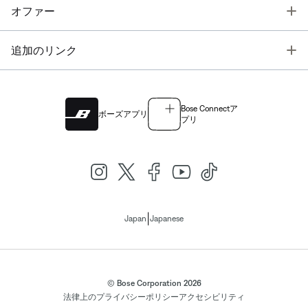
T
オファー
T
追加のリンク
Bose Connectア
ボーズアプリ
プリ
|
Japan
Japanese
© Bose Corporation 2026
法律上の
プライバシーポリシー
アクセシビリティ