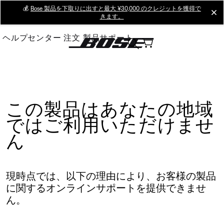
Skip
💰
Bose 製品を下取りに出すと最大 ¥30,000 のクレジットを獲得で
cl
きます。
to
Main
ヘルプセンター
注文
製品サポート
この製品はあなたの地域
ではご利用いただけませ
ん
現時点では、以下の理由により、お客様の製品
に関するオンラインサポートを提供できませ
ん。