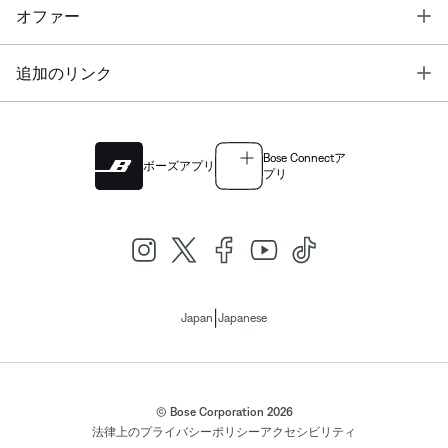
T
オファー
T
追加のリンク
Bose Connectア
ボーズアプリ
プリ
|
Japan
Japanese
© Bose Corporation 2026
法律上の
プライバシーポリシー
アクセシビリティ