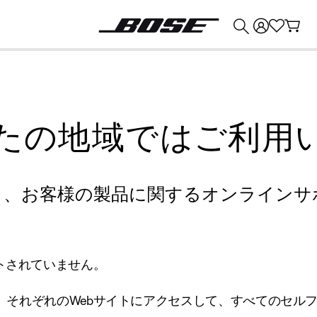
💰
Bose 製品を下取りに出すと最大 ¥30,000 のクレジットを獲得できます。
たの地域ではご利用
り、お客様の製品に関するオンラインサ
トされていません。
、それぞれのWebサイトにアクセスして、すべてのセル