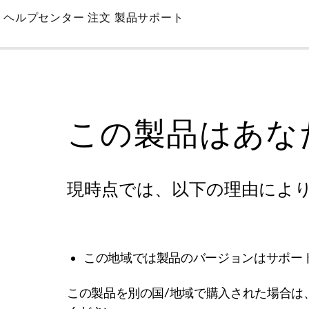
Skip
ヘルプセンター
注文
製品サポート
to
Main
この製品はあな
現時点では、以下の理由によ
この地域では製品のバージョンはサポー
この製品を別の国/地域で購入された場合は