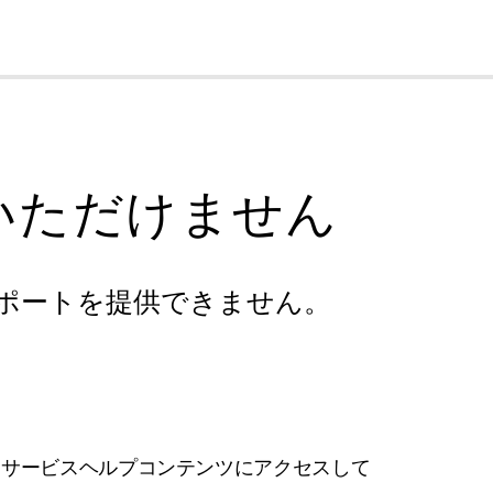
cl
いただけません
ポートを提供できません。
フサービスヘルプコンテンツにアクセスして