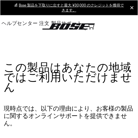
Skip
💰
Bose 製品を下取りに出すと最大 ¥30,000 のクレジットを獲得で
cl
きます。
to
Main
ヘルプセンター
注文
製品サポート
この製品はあなたの地域
ではご利用いただけませ
ん
現時点では、以下の理由により、お客様の製品
に関するオンラインサポートを提供できませ
ん。