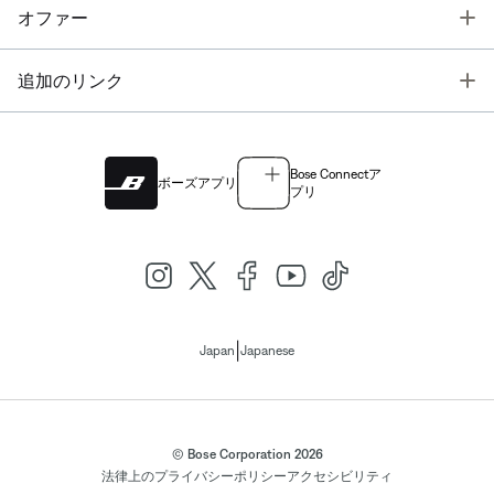
T
オファー
T
追加のリンク
Bose Connectア
ボーズアプリ
プリ
|
Japan
Japanese
© Bose Corporation 2026
法律上の
プライバシーポリシー
アクセシビリティ