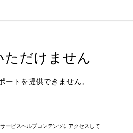
cl
いただけません
ポートを提供できません。
フサービスヘルプコンテンツにアクセスして