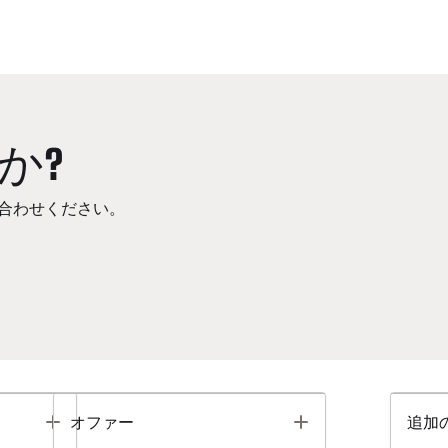
か?
合わせください。
Toggle
Toggle
オファー
追加