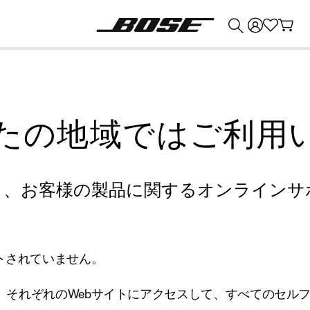
💰
Bose 製品を下取りに出すと最大 ¥30,000 のクレジットを獲得できます。
たの地域ではご利用
り、お客様の製品に関するオンラインサ
トされていません。
、それぞれのWebサイトにアクセスして、すべてのセル