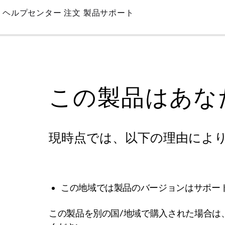
Skip
ヘルプセンター
注文
製品サポート
to
Main
この製品はあな
現時点では、以下の理由によ
この地域では製品のバージョンはサポー
この製品を別の国/地域で購入された場合は