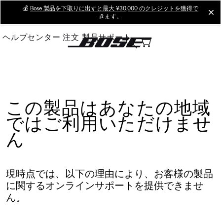
Skip
💰
Bose 製品を下取りに出すと最大 ¥30,000 のクレジットを獲得で
cl
きます。
to
Main
ヘルプセンター
注文
製品サポート
この製品はあなたの地域
ではご利用いただけませ
ん
現時点では、以下の理由により、お客様の製品
に関するオンラインサポートを提供できませ
ん。