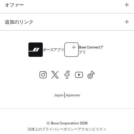
T
オファー
T
追加のリンク
Bose Connectア
ボーズアプリ
プリ
|
Japan
Japanese
© Bose Corporation 2026
法律上の
プライバシーポリシー
アクセシビリティ