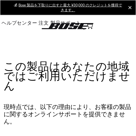
Skip
💰
Bose 製品を下取りに出すと最大 ¥30,000 のクレジットを獲得で
cl
きます。
to
Main
ヘルプセンター
注文
製品サポート
この製品はあなたの地域
ではご利用いただけませ
ん
現時点では、以下の理由により、お客様の製品
に関するオンラインサポートを提供できませ
ん。