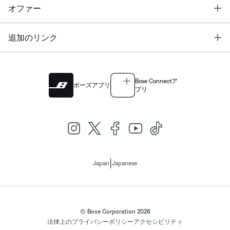
T
オファー
T
追加のリンク
Bose Connectア
ボーズアプリ
プリ
|
Japan
Japanese
© Bose Corporation 2026
法律上の
プライバシーポリシー
アクセシビリティ