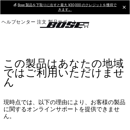
Skip
💰
Bose 製品を下取りに出すと最大 ¥30,000 のクレジットを獲得で
cl
きます。
to
Main
ヘルプセンター
注文
製品サポート
この製品はあなたの地域
ではご利用いただけませ
ん
現時点では、以下の理由により、お客様の製品
に関するオンラインサポートを提供できませ
ん。