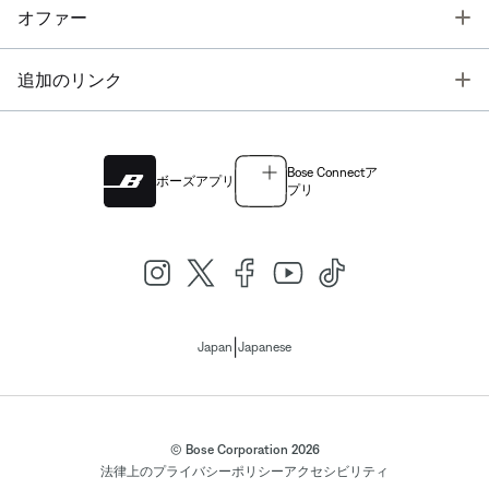
T
オファー
T
追加のリンク
Bose Connectア
ボーズアプリ
プリ
|
Japan
Japanese
© Bose Corporation 2026
法律上の
プライバシーポリシー
アクセシビリティ