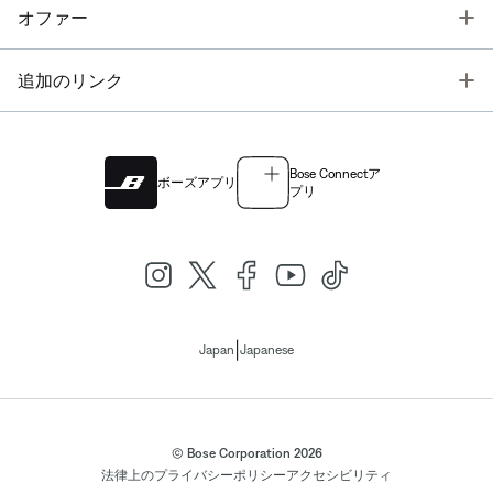
T
オファー
T
追加のリンク
Bose Connectア
ボーズアプリ
プリ
|
Japan
Japanese
© Bose Corporation 2026
法律上の
プライバシーポリシー
アクセシビリティ