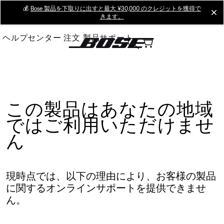
Skip
💰
Bose 製品を下取りに出すと最大 ¥30,000 のクレジットを獲得で
cl
きます。
to
Main
ヘルプセンター
注文
製品サポート
この製品はあなたの地域
ではご利用いただけませ
ん
現時点では、以下の理由により、お客様の製品
に関するオンラインサポートを提供できませ
ん。