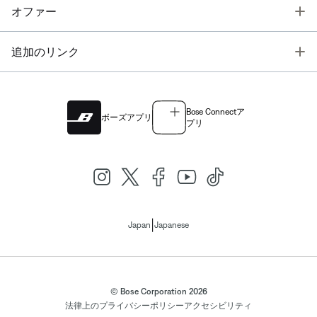
T
オファー
T
追加のリンク
Bose Connectア
ボーズアプリ
プリ
|
Japan
Japanese
© Bose Corporation 2026
法律上の
プライバシーポリシー
アクセシビリティ