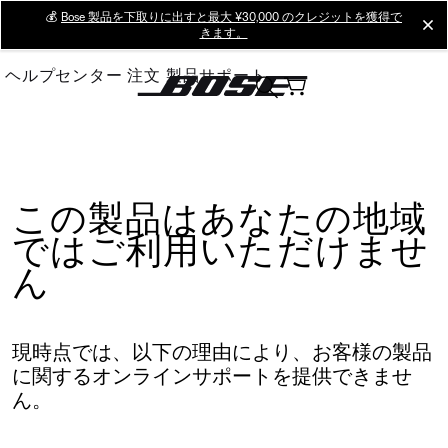
Skip
💰
Bose 製品を下取りに出すと最大 ¥30,000 のクレジットを獲得で
cl
きます。
to
Main
ヘルプセンター
注文
製品サポート
この製品はあなたの地域
ではご利用いただけませ
ん
現時点では、以下の理由により、お客様の製品
に関するオンラインサポートを提供できませ
ん。