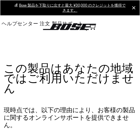
Skip
💰
Bose 製品を下取りに出すと最大 ¥30,000 のクレジットを獲得で
cl
きます。
to
Main
ヘルプセンター
注文
製品サポート
この製品はあなたの地域
ではご利用いただけませ
ん
現時点では、以下の理由により、お客様の製品
に関するオンラインサポートを提供できませ
ん。