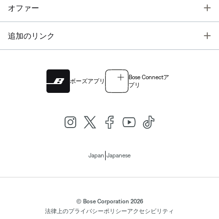
T
オファー
T
追加のリンク
Bose Connectア
ボーズアプリ
プリ
|
Japan
Japanese
© Bose Corporation 2026
法律上の
プライバシーポリシー
アクセシビリティ