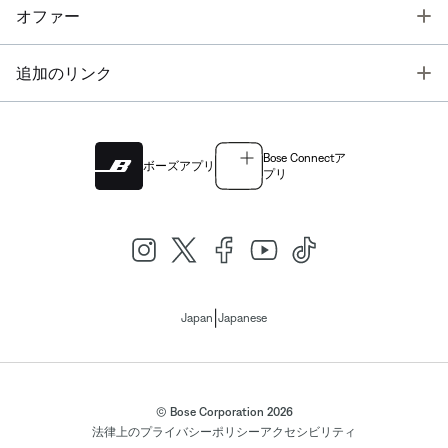
T
オファー
T
追加のリンク
Bose Connectア
ボーズアプリ
プリ
|
Japan
Japanese
© Bose Corporation 2026
法律上の
プライバシーポリシー
アクセシビリティ