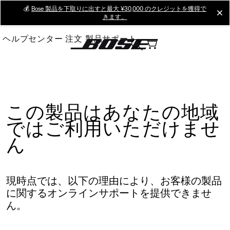
Skip
💰
Bose 製品を下取りに出すと最大 ¥30,000 のクレジットを獲得で
cl
きます。
to
Main
ヘルプセンター
注文
製品サポート
この製品はあなたの地域
ではご利用いただけませ
ん
現時点では、以下の理由により、お客様の製品
に関するオンラインサポートを提供できませ
ん。