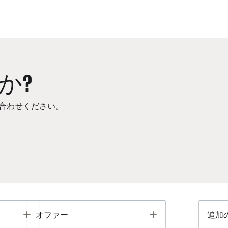
か?
合わせください。
Toggle
Toggle
オファー
追加