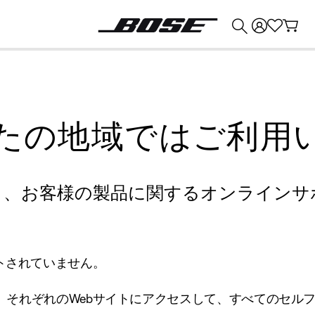
💰
Bose 製品を下取りに出すと最大 ¥30,000 のクレジットを獲得できます。
たの地域ではご利用
り、お客様の製品に関するオンラインサ
トされていません。
、それぞれのWebサイトにアクセスして、すべてのセル