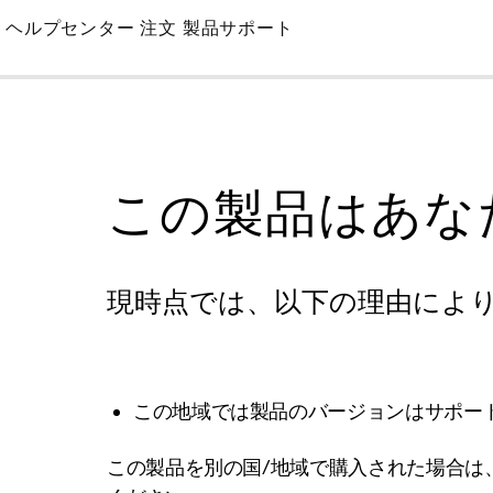
Skip
ヘルプセンター
注文
製品サポート
to
Main
この製品はあな
現時点では、以下の理由によ
この地域では製品のバージョンはサポー
この製品を別の国/地域で購入された場合は