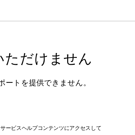
cl
いただけません
ポートを提供できません。
フサービスヘルプコンテンツにアクセスして