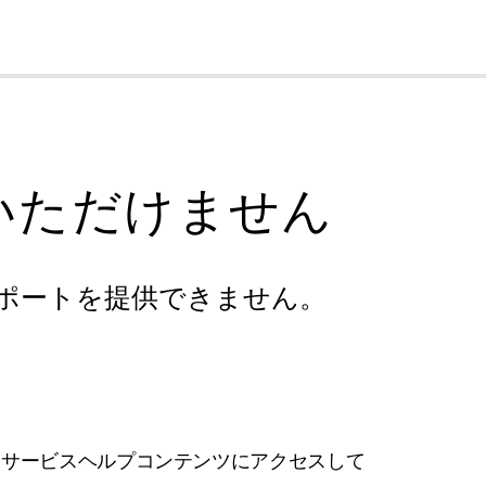
cl
いただけません
ポートを提供できません。
フサービスヘルプコンテンツにアクセスして