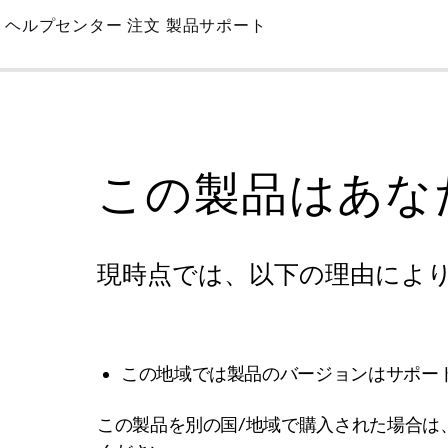
Skip
ヘルプセンター
注文
製品サポート
to
Main
この製品はあな
現時点では、以下の理由によ
この地域では製品のバージョンはサポー
この製品を別の国/地域で購入された場合は