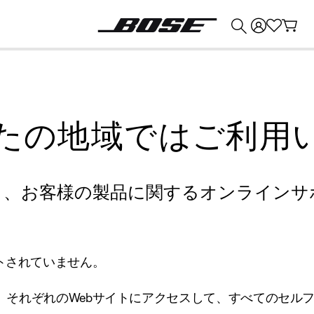
💰
Bose 製品を下取りに出すと最大 ¥30,000 のクレジットを獲得できます。
たの地域ではご利用
り、お客様の製品に関するオンラインサ
トされていません。
、それぞれのWebサイトにアクセスして、すべてのセル