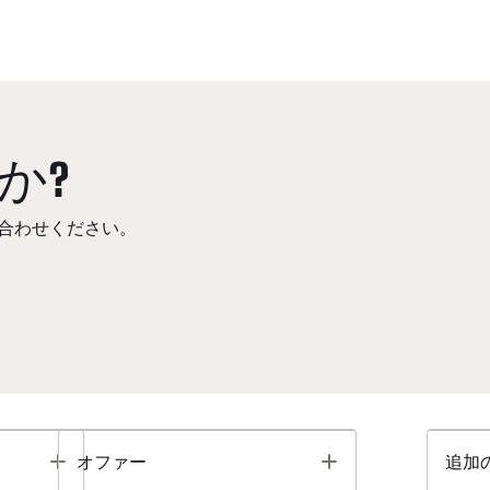
か?
合わせください。
Toggle
Toggle
オファー
追加