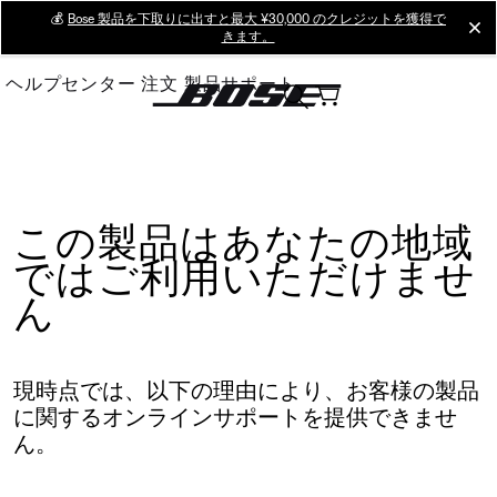
Skip
💰
Bose 製品を下取りに出すと最大 ¥30,000 のクレジットを獲得で
cl
きます。
to
Main
ヘルプセンター
注文
製品サポート
この製品はあなたの地域
ではご利用いただけませ
ん
現時点では、以下の理由により、お客様の製品
に関するオンラインサポートを提供できませ
ん。