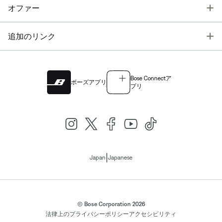
T
オファー
T
追加のリンク
Bose Connectア
ボーズアプリ
プリ
|
Japan
Japanese
© Bose Corporation 2026
法律上の
プライバシーポリシー
アクセシビリティ