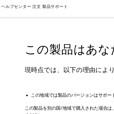
Skip
ヘルプセンター
注文
製品サポート
to
Main
この製品はあな
現時点では、以下の理由によ
この地域では製品のバージョンはサポー
この製品を別の国/地域で購入された場合は