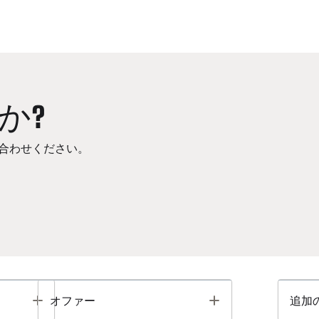
か?
合わせください。
Toggle
Toggle
オファー
追加