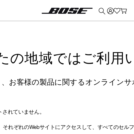
💰
Bose 製品を下取りに出すと最大 ¥30,000 のクレジットを獲得できます。
たの地域ではご利用
り、お客様の製品に関するオンラインサ
トされていません。
、それぞれのWebサイトにアクセスして、すべてのセル