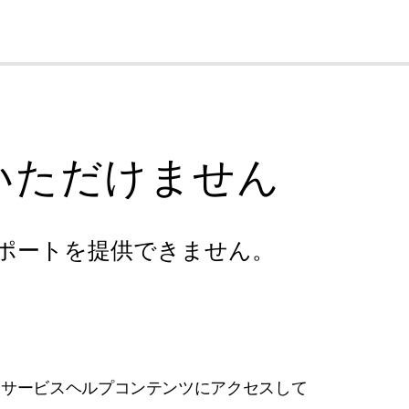
cl
いただけません
ポートを提供できません。
フサービスヘルプコンテンツにアクセスして