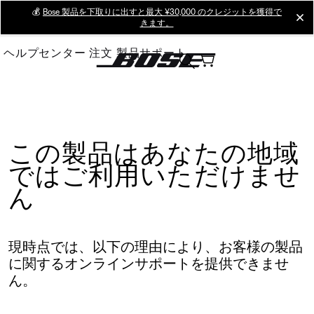
Skip
💰
Bose 製品を下取りに出すと最大 ¥30,000 のクレジットを獲得で
cl
きます。
to
Main
ヘルプセンター
注文
製品サポート
この製品はあなたの地域
ではご利用いただけませ
ん
現時点では、以下の理由により、お客様の製品
に関するオンラインサポートを提供できませ
ん。