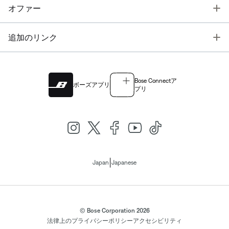
T
オファー
T
追加のリンク
Bose Connectア
ボーズアプリ
プリ
|
Japan
Japanese
© Bose Corporation 2026
法律上の
プライバシーポリシー
アクセシビリティ