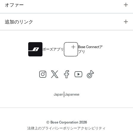
T
オファー
T
追加のリンク
Bose Connectア
ボーズアプリ
プリ
|
Japan
Japanese
© Bose Corporation 2026
法律上の
プライバシーポリシー
アクセシビリティ