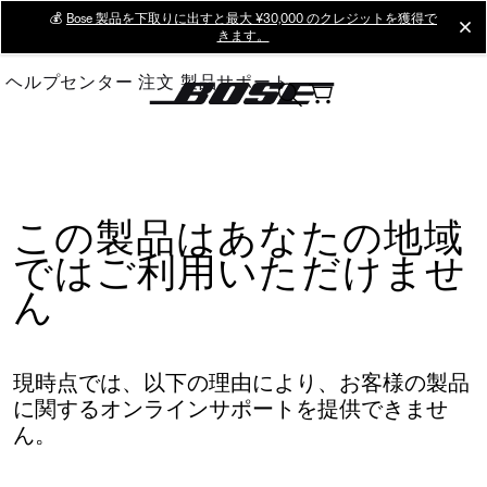
Skip
💰
Bose 製品を下取りに出すと最大 ¥30,000 のクレジットを獲得で
cl
きます。
to
Main
ヘルプセンター
注文
製品サポート
この製品はあなたの地域
ではご利用いただけませ
ん
現時点では、以下の理由により、お客様の製品
に関するオンラインサポートを提供できませ
ん。