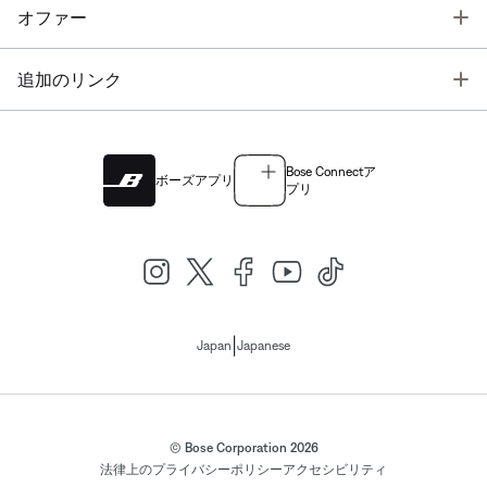
T
オファー
T
追加のリンク
Bose Connectア
ボーズアプリ
プリ
|
Japan
Japanese
© Bose Corporation 2026
法律上の
プライバシーポリシー
アクセシビリティ