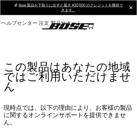
Skip
💰
Bose 製品を下取りに出すと最大 ¥30,000 のクレジットを獲得で
cl
きます。
to
Main
ヘルプセンター
注文
製品サポート
この製品はあなたの地域
ではご利用いただけませ
ん
現時点では、以下の理由により、お客様の製品
に関するオンラインサポートを提供できませ
ん。