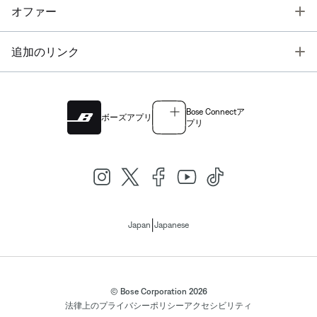
T
オファー
T
追加のリンク
Bose Connectア
ボーズアプリ
プリ
|
Japan
Japanese
© Bose Corporation 2026
法律上の
プライバシーポリシー
アクセシビリティ