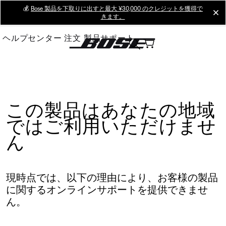
Skip
💰
Bose 製品を下取りに出すと最大 ¥30,000 のクレジットを獲得で
cl
きます。
to
Main
ヘルプセンター
注文
製品サポート
この製品はあなたの地域
ではご利用いただけませ
ん
現時点では、以下の理由により、お客様の製品
に関するオンラインサポートを提供できませ
ん。