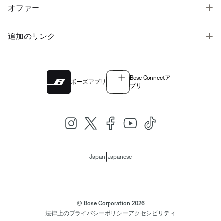
T
オファー
T
追加のリンク
Bose Connectア
ボーズアプリ
プリ
|
Japan
Japanese
© Bose Corporation 2026
法律上の
プライバシーポリシー
アクセシビリティ