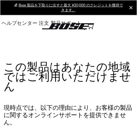
Skip
💰
Bose 製品を下取りに出すと最大 ¥30,000 のクレジットを獲得で
cl
きます。
to
Main
ヘルプセンター
注文
製品サポート
この製品はあなたの地域
ではご利用いただけませ
ん
現時点では、以下の理由により、お客様の製品
に関するオンラインサポートを提供できませ
ん。