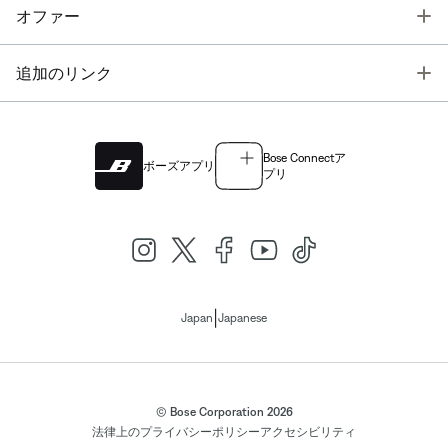
T
オファー
T
追加のリンク
Bose Connectア
ボーズアプリ
プリ
|
Japan
Japanese
© Bose Corporation 2026
法律上の
プライバシーポリシー
アクセシビリティ