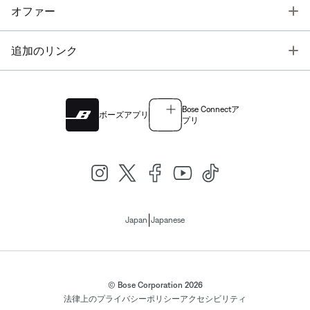
T
オファー
T
追加のリンク
Bose Connectア
ボーズアプリ
プリ
|
Japan
Japanese
© Bose Corporation 2026
法律上の
プライバシーポリシー
アクセシビリティ