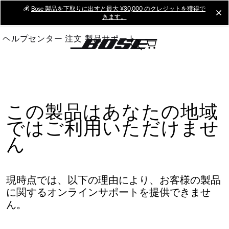
Skip
💰
Bose 製品を下取りに出すと最大 ¥30,000 のクレジットを獲得で
cl
きます。
to
Main
ヘルプセンター
注文
製品サポート
この製品はあなたの地域
ではご利用いただけませ
ん
現時点では、以下の理由により、お客様の製品
に関するオンラインサポートを提供できませ
ん。