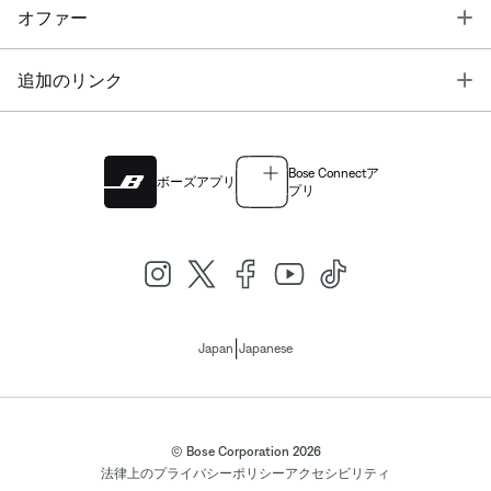
T
オファー
T
追加のリンク
Bose Connectア
ボーズアプリ
プリ
|
Japan
Japanese
© Bose Corporation 2026
法律上の
プライバシーポリシー
アクセシビリティ