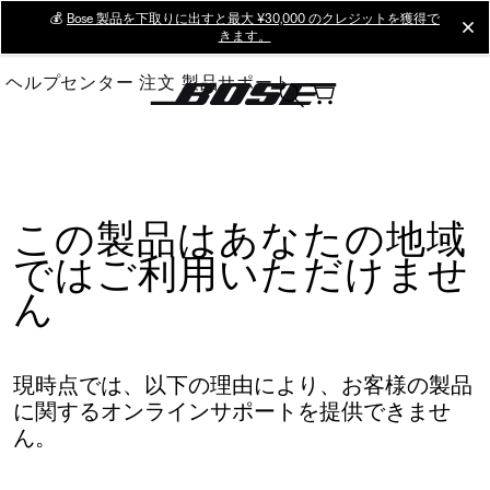
Skip
💰
Bose 製品を下取りに出すと最大 ¥30,000 のクレジットを獲得で
cl
きます。
to
Main
ヘルプセンター
注文
製品サポート
この製品はあなたの地域
ではご利用いただけませ
ん
現時点では、以下の理由により、お客様の製品
に関するオンラインサポートを提供できませ
ん。