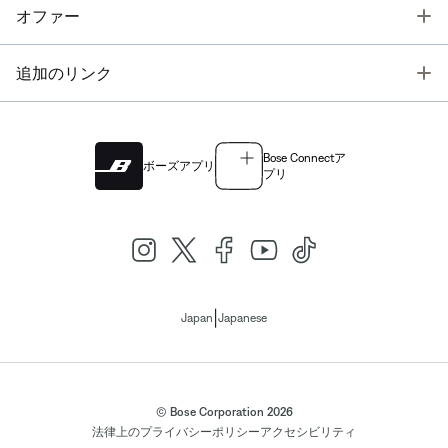
T
オファー
T
追加のリンク
Bose Connectア
ボーズアプリ
プリ
|
Japan
Japanese
© Bose Corporation 2026
法律上の
プライバシーポリシー
アクセシビリティ