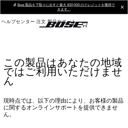
Skip
💰
Bose 製品を下取りに出すと最大 ¥30,000 のクレジットを獲得で
cl
きます。
to
Main
ヘルプセンター
注文
製品サポート
この製品はあなたの地域
ではご利用いただけませ
ん
現時点では、以下の理由により、お客様の製品
に関するオンラインサポートを提供できませ
ん。