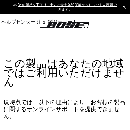
Skip
💰
Bose 製品を下取りに出すと最大 ¥30,000 のクレジットを獲得で
cl
きます。
to
Main
ヘルプセンター
注文
製品サポート
この製品はあなたの地域
ではご利用いただけませ
ん
現時点では、以下の理由により、お客様の製品
に関するオンラインサポートを提供できませ
ん。