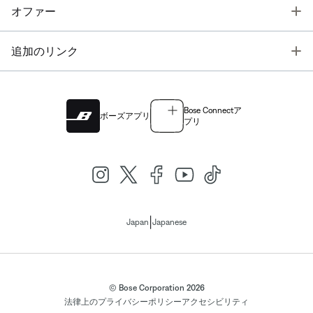
T
オファー
T
追加のリンク
Bose Connectア
ボーズアプリ
プリ
|
Japan
Japanese
© Bose Corporation 2026
法律上の
プライバシーポリシー
アクセシビリティ