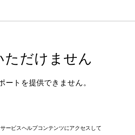
cl
いただけません
ポートを提供できません。
フサービスヘルプコンテンツにアクセスして