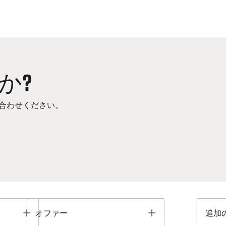
か?
合わせください。
Toggle
Toggle
オファー
追加