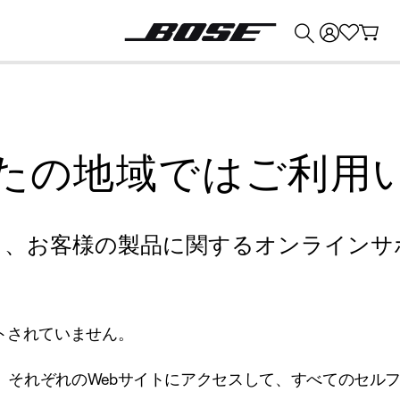
💰
Bose 製品を下取りに出すと最大 ¥30,000 のクレジットを獲得できます。
たの地域ではご利用
り、お客様の製品に関するオンラインサ
トされていません。
、それぞれのWebサイトにアクセスして、すべてのセル