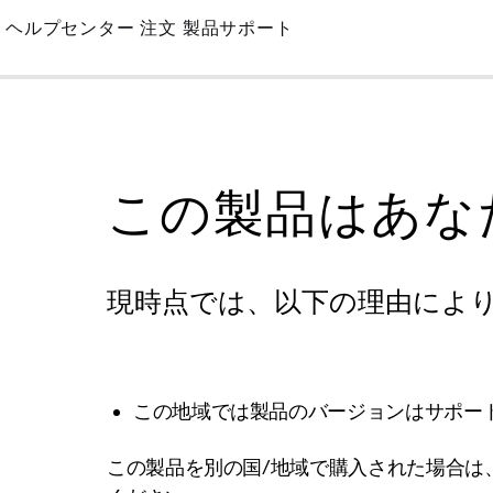
Skip
ヘルプセンター
注文
製品サポート
to
Main
この製品はあな
現時点では、以下の理由によ
この地域では製品のバージョンはサポー
この製品を別の国/地域で購入された場合は