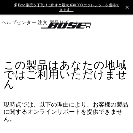
Skip
💰
Bose 製品を下取りに出すと最大 ¥30,000 のクレジットを獲得で
cl
きます。
to
Main
ヘルプセンター
注文
製品サポート
この製品はあなたの地域
ではご利用いただけませ
ん
現時点では、以下の理由により、お客様の製品
に関するオンラインサポートを提供できませ
ん。