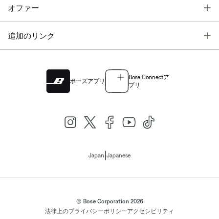
T
オファー
T
追加のリンク
Bose Connectア
ボーズアプリ
プリ
|
Japan
Japanese
© Bose Corporation 2026
法律上の
プライバシーポリシー
アクセシビリティ