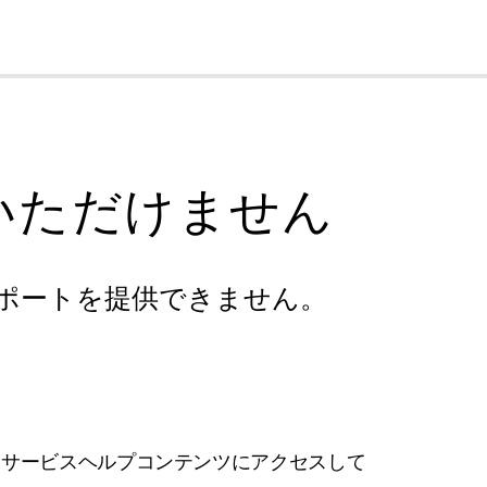
cl
いただけません
ポートを提供できません。
フサービスヘルプコンテンツにアクセスして