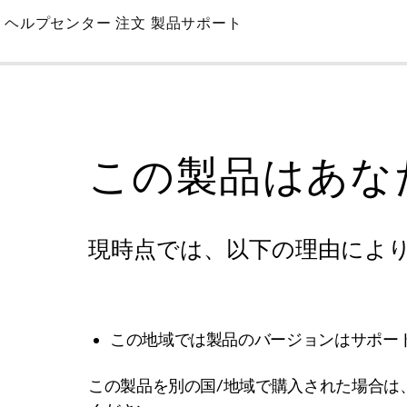
Skip
ヘルプセンター
注文
製品サポート
to
Main
この製品はあな
現時点では、以下の理由によ
この地域では製品のバージョンはサポー
この製品を別の国/地域で購入された場合は