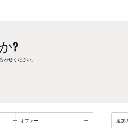
か?
合わせください。
Toggle
Toggle
オファー
追加