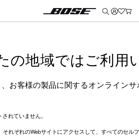
💰
Bose 製品を下取りに出すと最大 ¥30,000 のクレジットを獲得できます。
たの地域ではご利用
り、お客様の製品に関するオンラインサ
トされていません。
、それぞれのWebサイトにアクセスして、すべてのセル