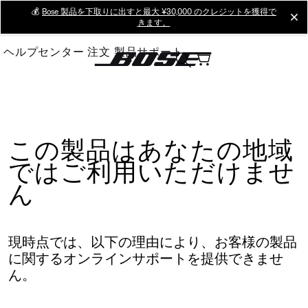
Skip
💰
Bose 製品を下取りに出すと最大 ¥30,000 のクレジットを獲得で
cl
きます。
to
Main
ヘルプセンター
注文
製品サポート
この製品はあなたの地域
ではご利用いただけませ
ん
現時点では、以下の理由により、お客様の製品
に関するオンラインサポートを提供できませ
ん。