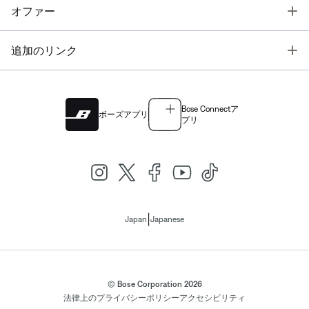
T
オファー
T
追加のリンク
Bose Connectア
ボーズアプリ
プリ
|
Japan
Japanese
© Bose Corporation 2026
法律上の
プライバシーポリシー
アクセシビリティ