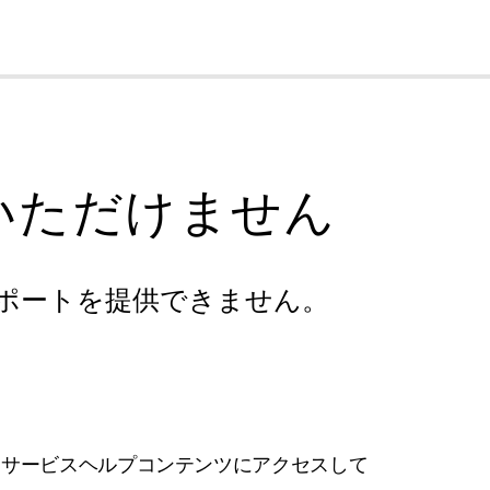
cl
いただけません
ポートを提供できません。
フサービスヘルプコンテンツにアクセスして