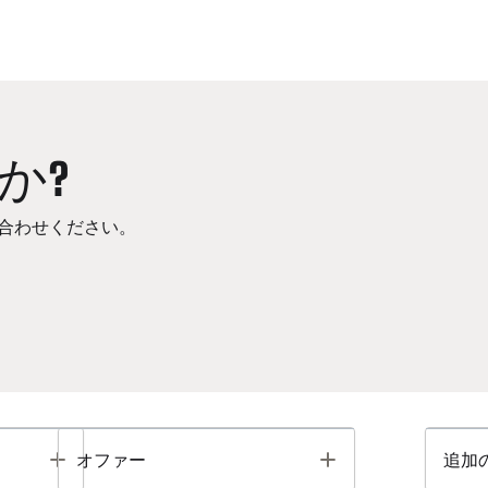
か?
合わせください。
Toggle
Toggle
オファー
追加