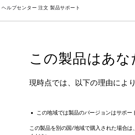
Skip
ヘルプセンター
注文
製品サポート
to
Main
この製品はあな
現時点では、以下の理由によ
この地域では製品のバージョンはサポー
この製品を別の国/地域で購入された場合は