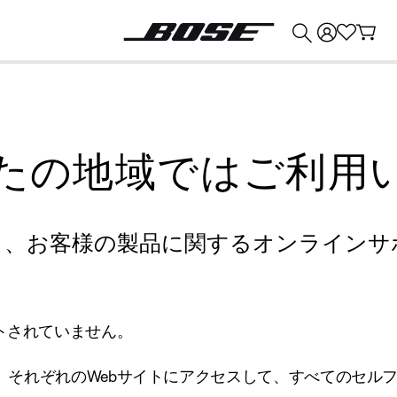
💰
Bose 製品を下取りに出すと最大 ¥30,000 のクレジットを獲得できます。
たの地域ではご利用
り、お客様の製品に関するオンラインサ
トされていません。
、それぞれのWebサイトにアクセスして、すべてのセル