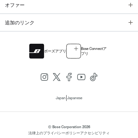
T
オファー
T
追加のリンク
Bose Connectア
ボーズアプリ
プリ
|
Japan
Japanese
© Bose Corporation 2026
法律上の
プライバシーポリシー
アクセシビリティ