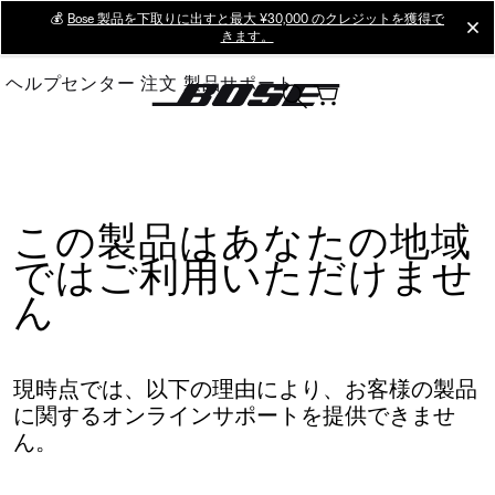
Skip
💰
Bose 製品を下取りに出すと最大 ¥30,000 のクレジットを獲得で
cl
きます。
to
Main
ヘルプセンター
注文
製品サポート
この製品はあなたの地域
ではご利用いただけませ
ん
現時点では、以下の理由により、お客様の製品
に関するオンラインサポートを提供できませ
ん。