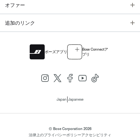
T
オファー
T
追加のリンク
Bose Connectア
ボーズアプリ
プリ
|
Japan
Japanese
© Bose Corporation 2026
法律上の
プライバシーポリシー
アクセシビリティ