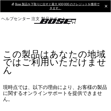
Skip
💰
Bose 製品を下取りに出すと最大 ¥30,000 のクレジットを獲得で
cl
きます。
to
Main
ヘルプセンター
注文
製品サポート
この製品はあなたの地域
ではご利用いただけませ
ん
現時点では、以下の理由により、お客様の製品
に関するオンラインサポートを提供できませ
ん。