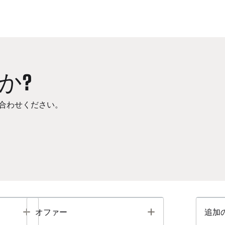
か?
合わせください。
Toggle
Toggle
オファー
追加