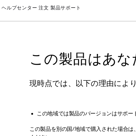
Skip
ヘルプセンター
注文
製品サポート
to
Main
この製品はあな
現時点では、以下の理由によ
この地域では製品のバージョンはサポー
この製品を別の国/地域で購入された場合は