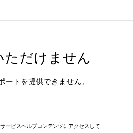
cl
いただけません
ポートを提供できません。
フサービスヘルプコンテンツにアクセスして