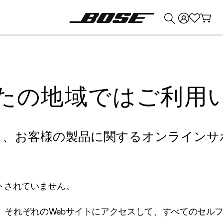
💰
Bose 製品を下取りに出すと最大 ¥30,000 のクレジットを獲得できます。
たの地域ではご利用
り、お客様の製品に関するオンラインサ
トされていません。
、それぞれのWebサイトにアクセスして、すべてのセル