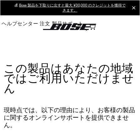
Skip
💰
Bose 製品を下取りに出すと最大 ¥30,000 のクレジットを獲得で
cl
きます。
to
Main
ヘルプセンター
注文
製品サポート
この製品はあなたの地域
ではご利用いただけませ
ん
現時点では、以下の理由により、お客様の製品
に関するオンラインサポートを提供できませ
ん。