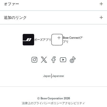
T
オファー
T
追加のリンク
Bose Connectア
ボーズアプリ
プリ
|
Japan
Japanese
© Bose Corporation 2026
法律上の
プライバシーポリシー
アクセシビリティ