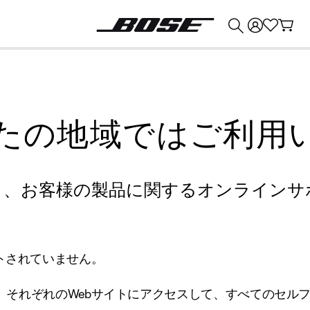
💰
Bose 製品を下取りに出すと最大 ¥30,000 のクレジットを獲得できます。
たの地域ではご利用
り、お客様の製品に関するオンラインサ
トされていません。
、それぞれのWebサイトにアクセスして、すべてのセル