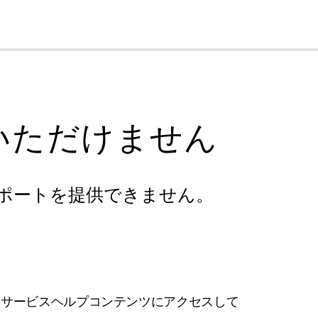
cl
いただけません
ポートを提供できません。
フサービスヘルプコンテンツにアクセスして