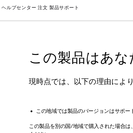
Skip
ヘルプセンター
注文
製品サポート
to
Main
この製品はあな
現時点では、以下の理由によ
この地域では製品のバージョンはサポー
この製品を別の国/地域で購入された場合は