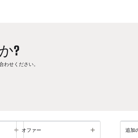
か?
合わせください。
Toggle
Toggle
オファー
追加