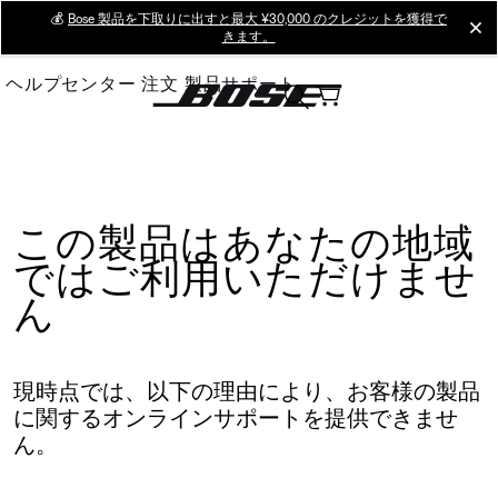
Skip
💰
Bose 製品を下取りに出すと最大 ¥30,000 のクレジットを獲得で
cl
きます。
to
Main
ヘルプセンター
注文
製品サポート
この製品はあなたの地域
ではご利用いただけませ
ん
現時点では、以下の理由により、お客様の製品
に関するオンラインサポートを提供できませ
ん。