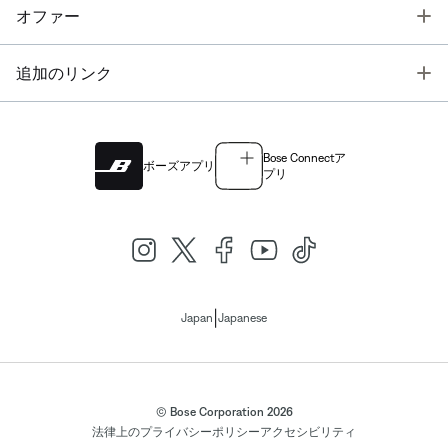
T
オファー
T
追加のリンク
Bose Connectア
ボーズアプリ
プリ
|
Japan
Japanese
© Bose Corporation 2026
法律上の
プライバシーポリシー
アクセシビリティ