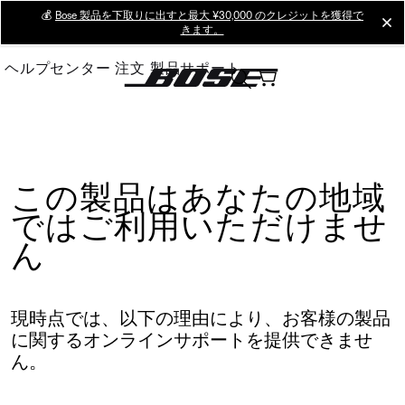
Skip
💰
Bose 製品を下取りに出すと最大 ¥30,000 のクレジットを獲得で
cl
きます。
to
Main
ヘルプセンター
注文
製品サポート
この製品はあなたの地域
ではご利用いただけませ
ん
現時点では、以下の理由により、お客様の製品
に関するオンラインサポートを提供できませ
ん。