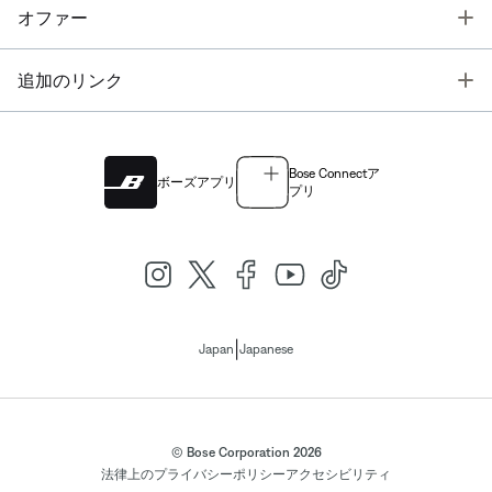
T
オファー
T
追加のリンク
Bose Connectア
ボーズアプリ
プリ
|
Japan
Japanese
© Bose Corporation 2026
法律上の
プライバシーポリシー
アクセシビリティ