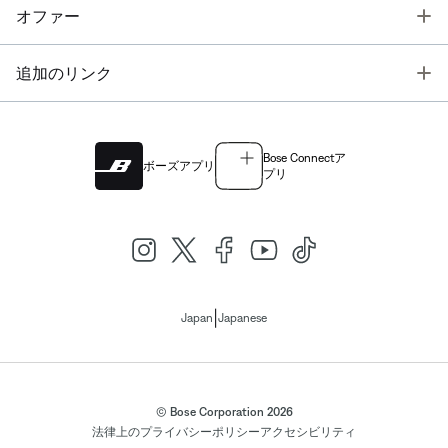
T
オファー
T
追加のリンク
Bose Connectア
ボーズアプリ
プリ
|
Japan
Japanese
© Bose Corporation 2026
法律上の
プライバシーポリシー
アクセシビリティ