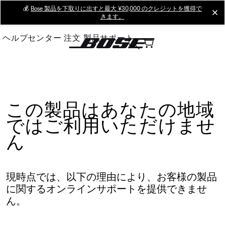
Skip
💰
Bose 製品を下取りに出すと最大 ¥30,000 のクレジットを獲得で
cl
きます。
to
Main
ヘルプセンター
注文
製品サポート
この製品はあなたの地域
ではご利用いただけませ
ん
現時点では、以下の理由により、お客様の製品
に関するオンラインサポートを提供できませ
ん。