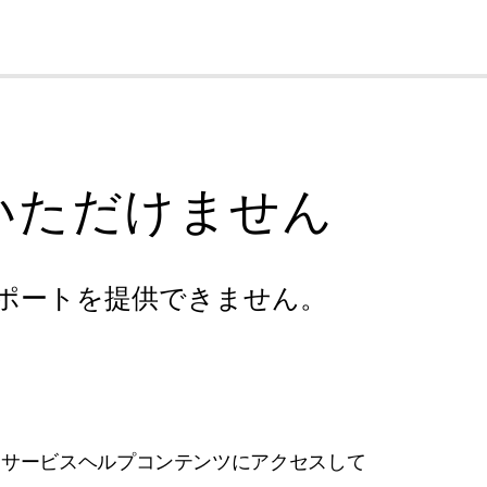
cl
いただけません
ポートを提供できません。
フサービスヘルプコンテンツにアクセスして