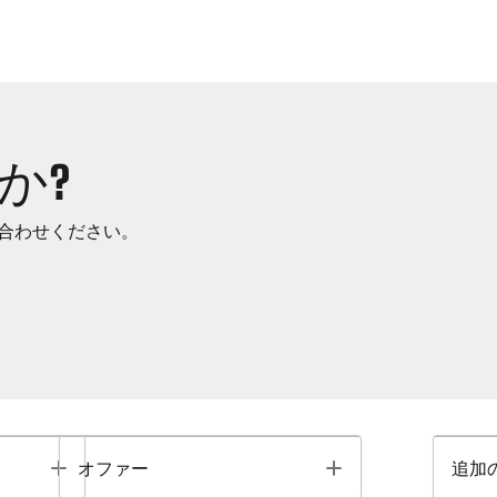
か?
合わせください。
Toggle
Toggle
オファー
追加