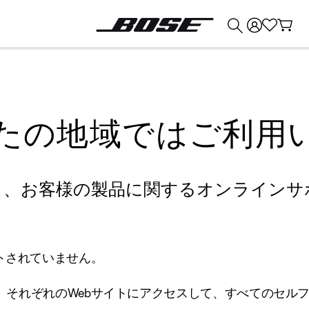
💰
Bose 製品を下取りに出すと最大 ¥30,000 のクレジットを獲得できます。
たの地域ではご利用
り、お客様の製品に関するオンラインサ
トされていません。
、それぞれのWebサイトにアクセスして、すべてのセル