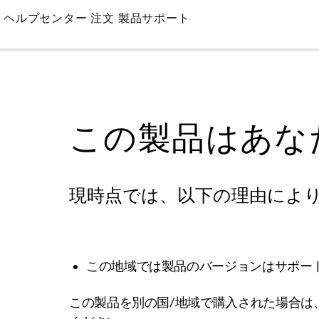
Skip
ヘルプセンター
注文
製品サポート
to
Main
この製品はあな
現時点では、以下の理由によ
この地域では製品のバージョンはサポー
この製品を別の国/地域で購入された場合は