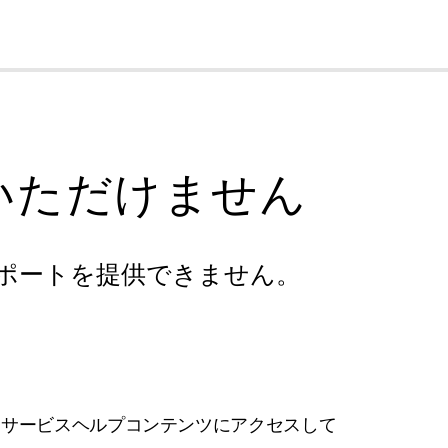
cl
いただけません
ポートを提供できません。
フサービスヘルプコンテンツにアクセスして