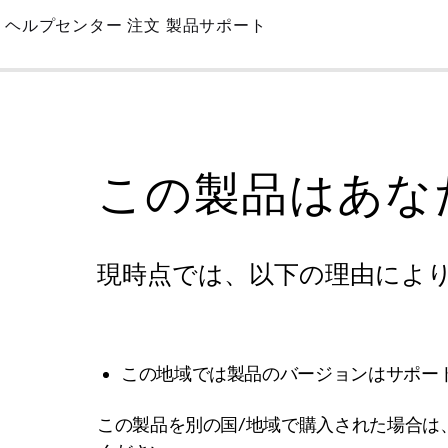
Skip
ヘルプセンター
注文
製品サポート
to
Main
この製品はあな
現時点では、以下の理由によ
この地域では製品のバージョンはサポー
この製品を別の国/地域で購入された場合は