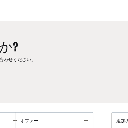
か?
合わせください。
Toggle
Toggle
オファー
追加