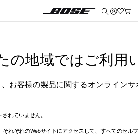
💰
Bose 製品を下取りに出すと最大 ¥30,000 のクレジットを獲得できます。
たの地域ではご利用
り、お客様の製品に関するオンラインサ
トされていません。
、それぞれのWebサイトにアクセスして、すべてのセル