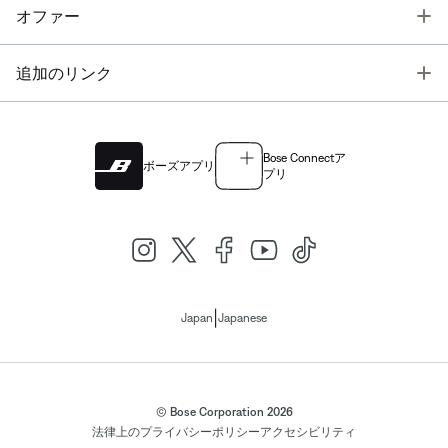
T
オファー
T
追加のリンク
Bose Connectア
ボーズアプリ
プリ
|
Japan
Japanese
© Bose Corporation 2026
法律上の
プライバシーポリシー
アクセシビリティ