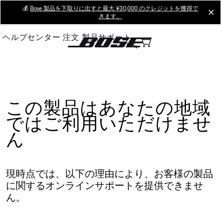
Skip
💰
Bose 製品を下取りに出すと最大 ¥30,000 のクレジットを獲得で
cl
きます。
to
Main
ヘルプセンター
注文
製品サポート
この製品はあなたの地域
ではご利用いただけませ
ん
現時点では、以下の理由により、お客様の製品
に関するオンラインサポートを提供できませ
ん。