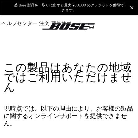
Skip
💰
Bose 製品を下取りに出すと最大 ¥30,000 のクレジットを獲得で
cl
きます。
to
Main
ヘルプセンター
注文
製品サポート
この製品はあなたの地域
ではご利用いただけませ
ん
現時点では、以下の理由により、お客様の製品
に関するオンラインサポートを提供できませ
ん。