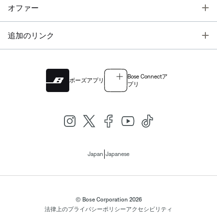
T
オファー
T
追加のリンク
Bose Connectア
ボーズアプリ
プリ
|
Japan
Japanese
© Bose Corporation 2026
法律上の
プライバシーポリシー
アクセシビリティ